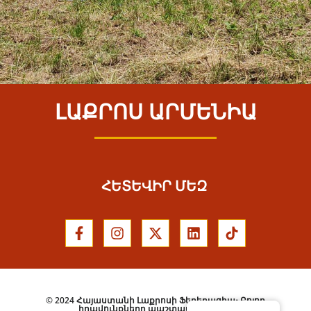
ԼԱՔՐՈՍ ԱՐՄԵՆԻԱ
ՀԵՏԵՎԻՐ ՄԵԶ
© 2024 Հայաստանի Լաքրոսի Ֆեդերացիա։ Բոլոր
իրավունքները պաշտպանված են: