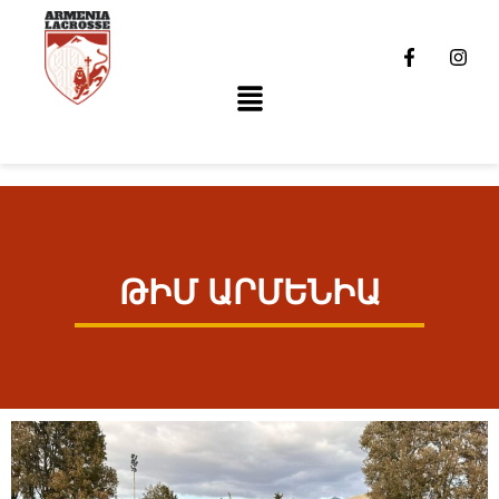
ԹԻՄ ԱՐՄԵՆԻԱ